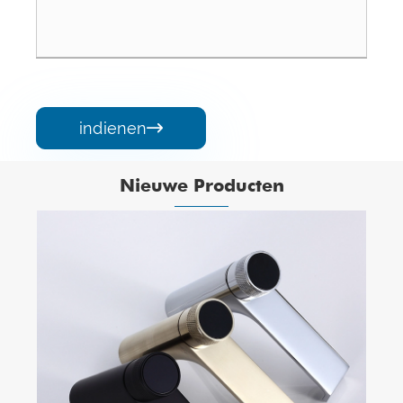
indienen

Nieuwe Producten
Roestvrijstalen
kraan
Bekijk meer >>