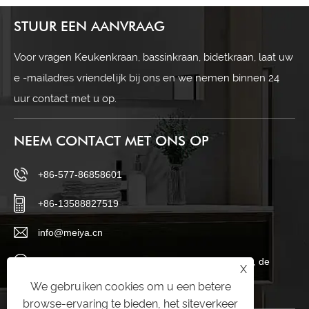
STUUR EEN AANVRAAG
Voor vragen Keukenkraan, bassinkraan, bidetkraan, laat uw
e -mailadres vriendelijk bij ons en we nemen binnen 24
uur contact met u op.
NEEM CONTACT MET ONS OP
+86-577-86858601
+86-13588827519
info@meiya.cn
Haigong Avenue, Longwan District, Wenzhou City, de
X
provincie Zhejiang, China
We gebruiken cookies om u een betere
browse-ervaring te bieden, het siteverkeer