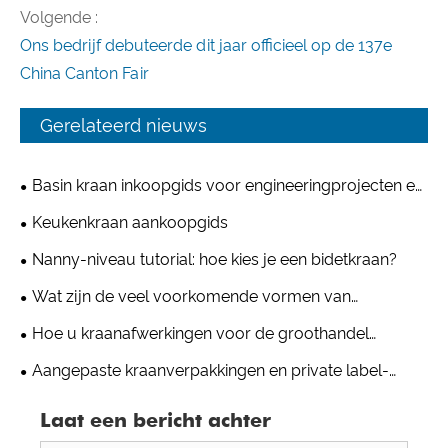
Volgende :
Ons bedrijf debuteerde dit jaar officieel op de 137e
China Canton Fair
Gerelateerd nieuws
Basin kraan inkoopgids voor engineeringprojecten en
groothandelsmarkten: Kingsdom introduceert volledig
Keukenkraan aankoopgids
opgewaardeerde nieuwe productlijn
Nanny-niveau tutorial: hoe kies je een bidetkraan?
Wat zijn de veel voorkomende vormen van
keukenkranen?
Hoe u kraanafwerkingen voor de groothandel
selecteert: galvaniseren versus PVD
Aangepaste kraanverpakkingen en private label-
branding: hoe u OEM-kranen kunt aanpassen zonder
Laat een bericht achter
vertraging