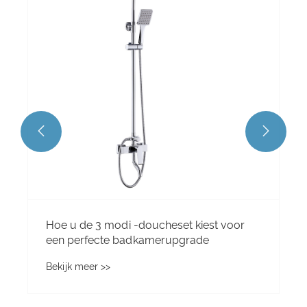
bijdraagt aan de snelle expansie van de
thermostatische douchekraanmarkt?
Bekijk meer >>


voor