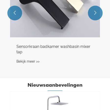


aan badkamer washbasin mixer
 >>
Nieuwsaanbevelingen
Hoe draagt de regio Asia Pacific die