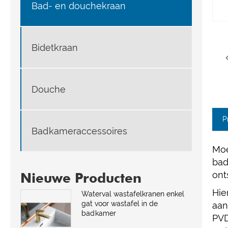
Bad- en douchekraan
Bidetkraan
Douche
P
Badkameraccessoires
Moe
bad
ont
Nieuwe Producten
Hie
Waterval wastafelkranen enkel
gat voor wastafel in de
aan
badkamer
PVD