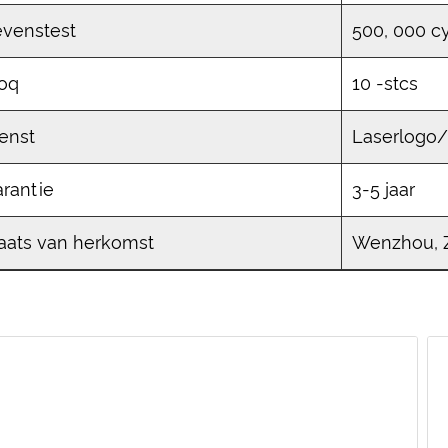
evenstest
500, 000 cy
oq
10 -stcs
enst
Laserlog
rantie
3-5 jaar
aats van herkomst
Wenzhou, Z