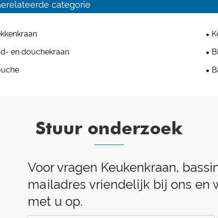
erelateerde categorie
kkenkraan
K
d- en douchekraan
B
ouche
B
Stuur onderzoek
Voor vragen Keukenkraan, bassink
mailadres vriendelijk bij ons e
met u op.