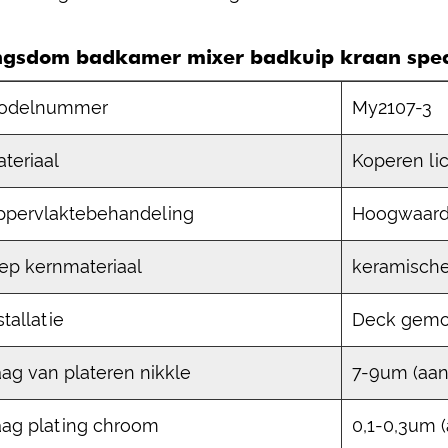
ngsdom badkamer mixer badkuip kraan speci
odelnummer
My2107-3
teriaal
Koperen li
ppervlaktebehandeling
Hoogwaard
ep kernmateriaal
keramische
stallatie
Deck gemo
ag van plateren nikkle
7-9um (aan
aag plating chroom
0,1-0,3um 