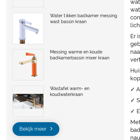
wat
wat
Water tikken badkamer messing
con
wast bassin kraan
lic
Er 
geb
naa
Messing warme en koude
badkamerbassin mixer kraan
ver
Hui
kop
Wastafel warm- en
✓ A
koudwaterkraan
✓ S
✓ E
Met
Bekijk meer
bad
nau