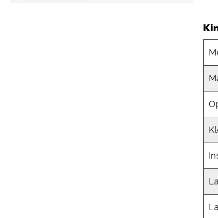
Ki
M
Ma
O
Kl
In
La
L