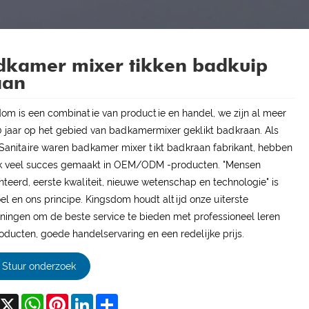
dkamer mixer tikken badkuip
aan
om is een combinatie van productie en handel, we zijn al meer
 jaar op het gebied van badkamermixer geklikt badkraan. Als
Sanitaire waren badkamer mixer tikt badkraan fabrikant, hebben
k veel succes gemaakt in OEM/ODM -producten. "Mensen
nteerd, eerste kwaliteit, nieuwe wetenschap en technologie" is
el en ons principe. Kingsdom houdt altijd onze uiterste
ningen om de beste service te bieden met professioneel leren
oducten, goede handelservaring en een redelijke prijs.
Stuur onderzoek
acebook
X
WhatsApp
Pinterest
LinkedIn
Share