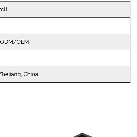
cli
o/ODM/OEM
hejiang, China