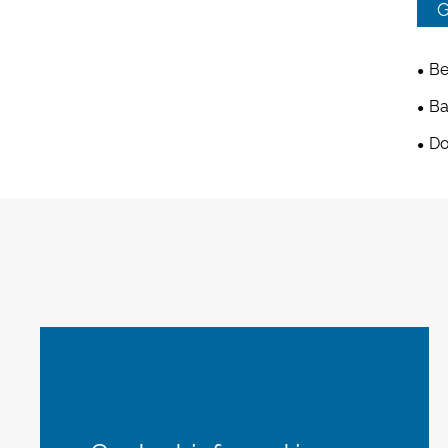
G
Be
Ba
D