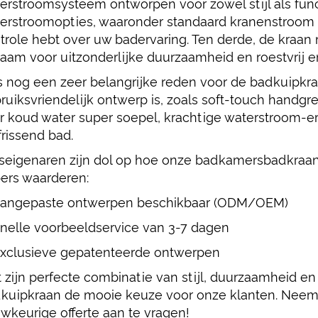
erstroomsysteem ontworpen voor zowel stijl als func
erstroomopties, waaronder standaard kranenstroom 
trole hebt over uw badervaring. Ten derde, de kraan
haam voor uitzonderlijke duurzaamheid en roestvrij en
is nog een zeer belangrijke reden voor de badkuipk
ruiksvriendelijk ontwerp is, zoals soft-touch handg
r koud water super soepel, krachtige waterstroom-er
frissend bad.
seigenaren zijn dol op hoe onze badkamersbadkraan
ers waarderen:
angepaste ontwerpen beschikbaar (ODM/OEM)
nelle voorbeeldservice van 3-7 dagen
xclusieve gepatenteerde ontwerpen
 zijn perfecte combinatie van stijl, duurzaamheid e
kuipkraan de mooie keuze voor onze klanten. Neem
wkeurige offerte aan te vragen!