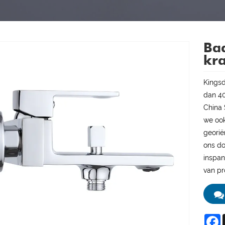
Ba
kr
Kingsd
dan 40
China 
we oo
georië
ons do
inspan
van pr
F