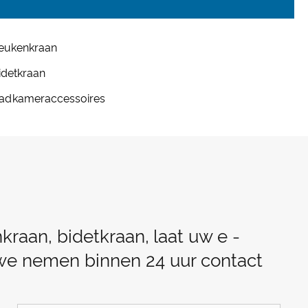
eukenkraan
idetkraan
adkameraccessoires
raan, bidetkraan, laat uw e -
n we nemen binnen 24 uur contact