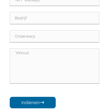
indienen
