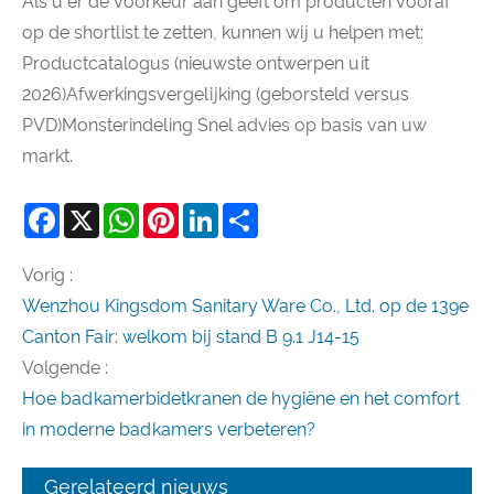
Als u er de voorkeur aan geeft om producten vooraf
op de shortlist te zetten, kunnen wij u helpen met:
Productcatalogus (nieuwste ontwerpen uit
2026)Afwerkingsvergelijking (geborsteld versus
PVD)Monsterindeling Snel advies op basis van uw
markt.
Facebook
X
WhatsApp
Pinterest
LinkedIn
Share
Vorig :
Wenzhou Kingsdom Sanitary Ware Co., Ltd. op de 139e
Canton Fair: welkom bij stand B 9.1 J14-15
Volgende :
Hoe badkamerbidetkranen de hygiëne en het comfort
in moderne badkamers verbeteren?
Gerelateerd nieuws