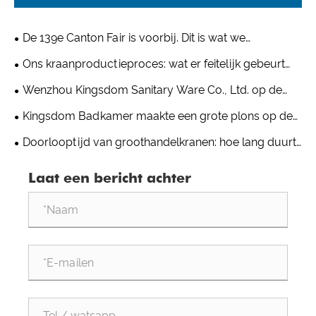
De 139e Canton Fair is voorbij. Dit is wat we
daadwerkelijk zagen op onze stand.
Ons kraanproductieproces: wat er feitelijk gebeurt
achter de bestelling
Wenzhou Kingsdom Sanitary Ware Co., Ltd. op de
139e Canton Fair: welkom bij stand B 9.1 J14-15
Kingsdom Badkamer maakte een grote plons op de
Shanghai Kitchen & Bath Expo uit 2025:
Doorlooptijd van groothandelkranen: hoe lang duurt
de productie van kranen in 2026?
Laat een bericht achter