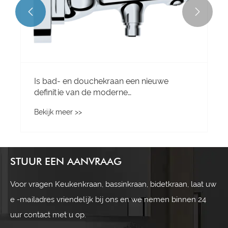


Is bad- en douchekraan een nieuwe
definitie van de moderne
badkamerervaring?
Bekijk meer >>
STUUR EEN AANVRAAG
Voor vragen Keukenkraan, bassinkraan, bidetkraan, laat uw
e -mailadres vriendelijk bij ons en we nemen binnen 24
uur contact met u op.